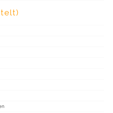
telt)
en