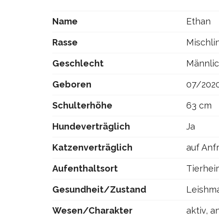
Name
Ethan
Rasse
Mischli
Geschlecht
Männli
Geboren
07/202
Schulterhöhe
63 cm
Hundeverträglich
Ja
Katzenverträglich
auf Anf
Aufenthaltsort
Tierhei
Gesundheit/Zustand
Leishma
Wesen/Charakter
aktiv, a