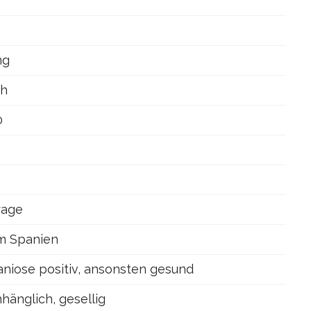
ng
ch
0
rage
m Spanien
niose positiv, ansonsten gesund
nhänglich, gesellig